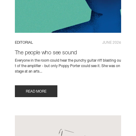
EDITORIAL
JUNE 2026
The people who see sound
Everyone in the room could hear the punchy guitar riff blasting ou
t of the amplifier - but only Poppy Porter could see it. She was on
stage at an arts...
READ MORE