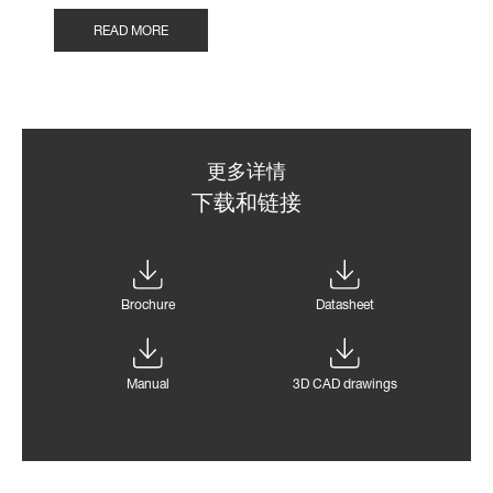
READ MORE
更多详情
下载和链接
Brochure
Datasheet
Manual
3D CAD drawings