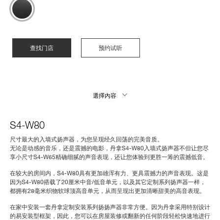
查找门店
预约试听
選擇內容
S4-W80
尺寸最大的入墙式扬声器，为您呈现经久回荡的完美音质。
无论是动感的音乐，还是震撼的电影，丹拿S4-W80入墙式扬声器不但让您尽
享小尺寸S4-W65精确细腻的声音表现，还让您体验到更胜一筹的震撼低音。
在较大的房间内，S4-W80具有更加雄浑有力、更具震撼力的声音表现。这是
因为S4-W80搭载了20厘米中音/低音单元，以及其它定制系列扬声器一样，
都拥有28毫米织物软球顶高音单元，从而呈现出更加清晰甜美的高音表现。
在家中安装一套
丹拿
定制安装系列扬扬声器
非常方便。因为丹拿采用特别设计
的易安装型框架，因此，您可以在房屋装修或翻新的任何阶段轻松快速地进行