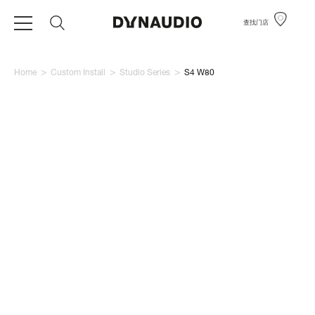
查找门店
>
>
>
Home
Custom Install
Studio Series
S4 W80