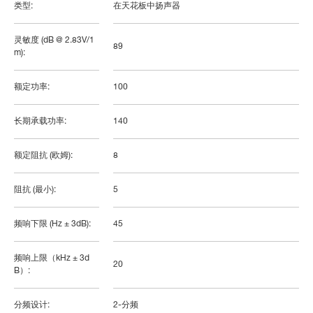
类型:
在天花板中扬声器
灵敏度 (dB @ 2.83V/1
89
m):
额定功率:
100
长期承载功率:
140
额定阻抗 (欧姆):
8
阻抗 (最小):
5
频响下限 (Hz ± 3dB):
45
频响上限（kHz ± 3d
20
B）:
分频设计:
2-分频