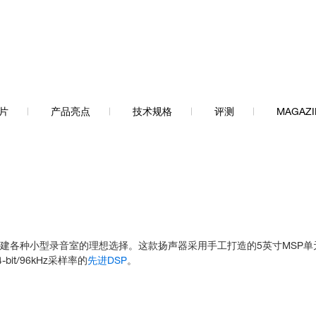
片
产品亮点
技术规格
评测
MAGAZI
组建各种小型录音室的理想选择。这款扬声器采用手工打造的5英寸MSP单
t/96kHz采样率的
先进DSP
。