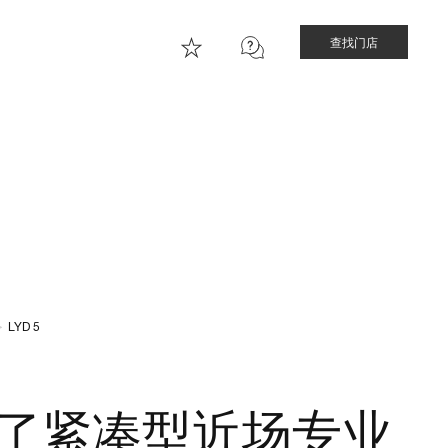
查找门店
>
LYD 5
了紧凑型近场专业