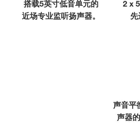
搭载5英寸低音单元的
2 
近场专业监听扬声器。
先
声音平
声器