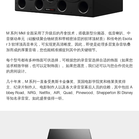
M 系列 MkII 全面采用了升级后的丹拿技术，搭载新型分频器、低音喇叭、中
音驱动单元（硅酸镁聚合物材质和带精密涂层的软球顶材质）和传奇的 Esota
r 3 软球顶高音单元，可实现更高清晰度。因此，即使是处理多层复杂音轨叠
加而成的厚重音墙，您也能精准捕捉到其中的关键细节。
每个型号都有多种饰面可供选择，可根据您的录音室选择合适的饰面（如果您
追求精致华丽，也可以定制饰面）。如果您愿意，我们还可以与您合作优化您
的房间设计。
几十年来，M 系列一直备受奥斯卡金像奖、英国电影学院奖和格莱美奖得
主、纪录片制作人、电影制作人以及各大录音室幕后人员的信赖，其中包括 A
bbey Road、NRG、Netflix、AIR、Quad、Pinewood、Shepperton 和 Disney
等知名录音室。如此盛誉值得一听。